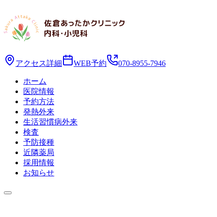
アクセス詳細
WEB予約
070-8955-7946
ホーム
医院情報
予約方法
発熱外来
生活習慣病外来
検査
予防接種
近隣薬局
採用情報
お知らせ